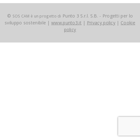
©
Punto 3 S.r.l. S.B. - Progetti per lo
SOS CAM è un progetto di
sviluppo sostenibile |
www.punto3.it
|
Privacy policy
|
Cookie
policy