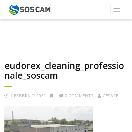
Toggle 
eudorex_cleaning_professio
nale_soscam
1 FEBBRAIO 2021
0 COMMENTS
CESARE