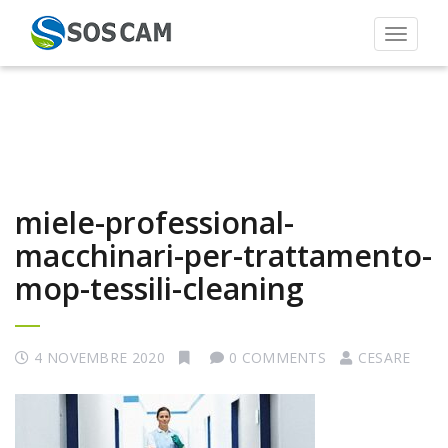
Toggle 
miele-professional-
macchinari-per-trattamento-
mop-tessili-cleaning
4 NOVEMBRE 2020
0 COMMENTS
CESARE