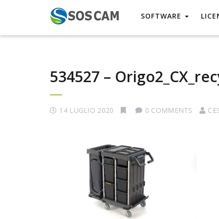
SOFTWARE
LICE
534527 – Origo2_CX_rec
14 LUGLIO 2020
0 COMMENTS
CE