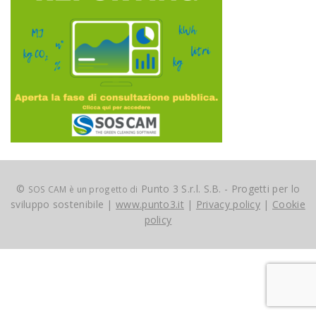
©
Punto 3 S.r.l. S.B. - Progetti per lo
SOS CAM è un progetto di
sviluppo sostenibile |
www.punto3.it
|
Privacy policy
|
Cookie
policy