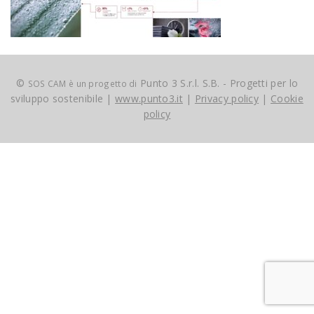
©
Punto 3 S.r.l. S.B. - Progetti per lo
SOS CAM è un progetto di
sviluppo sostenibile |
www.punto3.it
|
Privacy policy
|
Cookie
policy