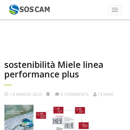
Toggle 
sostenibilità Miele linea
performance plus
13 MARZO 2023
0 COMMENTS
CESARE