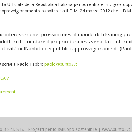
a Ufficiale della Repubblica Italiana per poi entrare in vigore dopo
 approvvigionamento pubblico sia il D.M. 24 marzo 2012 che il D.M.
e interesserà nei prossimi mesi il mondo del cleaning pro
duttori di orientare il proprio business verso la conformi
attività nell’ambito dei pubblici approvvigionamenti (Paolo
3 scrivi a Paolo Fabbri:
paolo@punto3.it
ai CAM
curement
 3 S.r.l. S.B. - Progetti per lo sviluppo sostenibile |
www.punto3.it