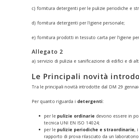
c) fornitura detergenti per le pulizie periodiche e str
d) fornitura detergenti per l’igiene personale;
e) fornitura prodotti in tessuto carta per l’igiene pe
Allegato 2
a) servizio di pulizia e sanificazione di edifici e di a
Le Principali novità intro
Tra le principali novità introdotte dal DM 29 gennaio
Per quanto riguarda i
detergenti
:
per le
pulizie ordinarie
devono essere in pos
tecnica UNI EN ISO 14024;
per le
pulizie periodiche e straordinarie
, 
rapporto di prova rilasciato da un laborator