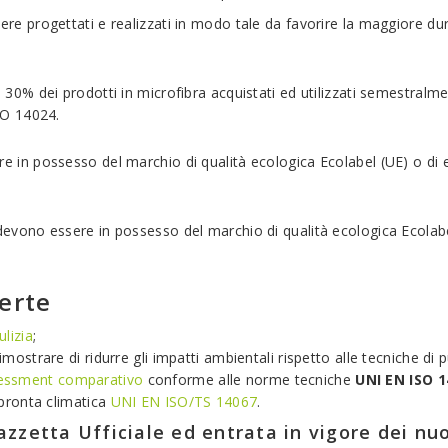
re progettati e realizzati in modo tale da favorire la maggiore durata
l 30% dei prodotti in microfibra acquistati ed utilizzati semestral
SO 14024.
 in possesso del marchio di qualità ecologica Ecolabel (UE) o di e
evono essere in possesso del marchio di qualità ecologica Ecolabel
ferte
ulizia
;
mostrare di ridurre gli impatti ambientali rispetto alle tecniche di pu
ssessment comparativo
conforme alle norme tecniche
UNI EN ISO 1
mpronta climatica
UNI EN ISO/TS 14067
.
Gazzetta Ufficiale ed entrata in vigore dei n