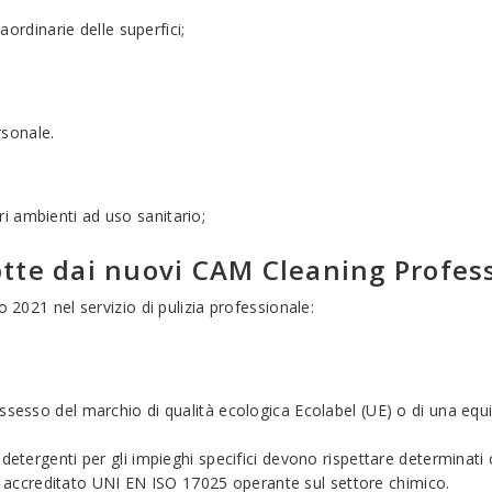
aordinarie delle superfici;
rsonale.
ltri ambienti ad uso sanitario;
dotte dai nuovi CAM Cleaning Profes
 2021 nel servizio di pulizia professionale:
sesso del marchio di qualità ecologica Ecolabel (UE) o di una equ
i detergenti per gli impieghi specifici devono rispettare determinati 
io accreditato UNI EN ISO 17025 operante sul settore chimico.