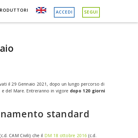
PRODUTTORI
ACCEDI
SEGUI
aio
provati il 29 Gennaio 2021, dopo un lungo percorso di
io e del Mare. Entreranno in vigore
dopo 120 giorni
ornamento standard
(c.d. CAM Civili) che il
DM 18 ottobre 2016
(c.d.