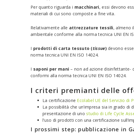
Per quanto riguarda i
macchinari
, essi devono esse
materiali di cui sono composte a fine vita.
Relativamente alle
attrezzature tessili
, almeno i
ambientale conforme alla norma tecnica UNI EN I
I
prodotti di carta
tessuto (
tissue
)
devono essere
norma tecnica UNI EN ISO 14024.
I
saponi per mani
– non ad azione disinfettante- d
conformi alla norma tecnica UNI EN ISO 14024.
I criteri premianti delle of
La certificazione
Ecolabel UE del Servizio di P
La possibilità che un’impresa sia in grado di di
presentazione di uno
studio di Life Cycle A
l’uso di prodotti con una certificazione sull’i
I prossimi step: pubblicazione in 