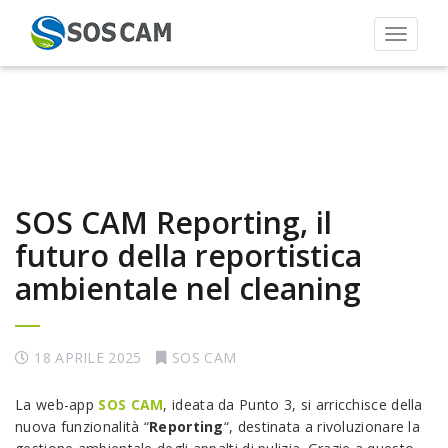
Toggle 
SOS CAM Reporting, il
futuro della reportistica
ambientale nel cleaning
18 APRILE 2025
SOS CAM
La web-app
SOS CAM
, ideata da Punto 3, si arricchisce della
nuova funzionalità “
Reporting
“, destinata a rivoluzionare la