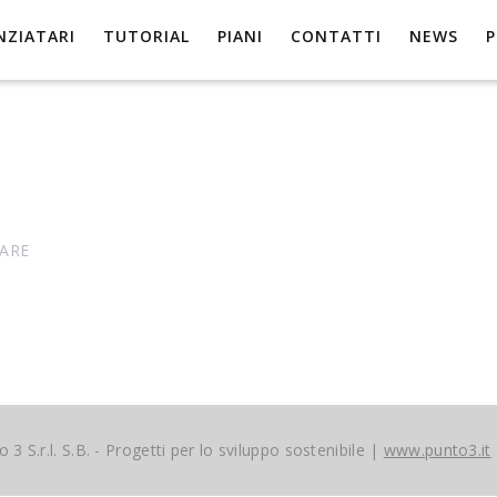
NZIATARI
TUTORIAL
PIANI
CONTATTI
NEWS
ARE
 3 S.r.l. S.B. - Progetti per lo sviluppo sostenibile |
www.punto3.it