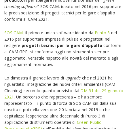
produttori
per spiegare le nuove funzionalità del “
green
cleaning software
” SOS CAM, ideato nel 2016 per supportare
la predisposizione di progetti tecnici per le gare d’appalto
conformi ai CAM 2021.
SOS CAM
, il primo e unico software ideato da
Punto 3
nel
2016 per supportare imprese di pulizia e progettisti nel
redigere
progetti tecnici per le gare d’appalto
conformi
ai CAM GPP, si conferma oggi uno strumento sempre
aggiornato, versatile rispetto alle novità del mercato e agli
aggiornamenti normativi.
Lo dimostra il grande lavoro di
upgrade
che nel 2021 ha
riguardato l’integrazione dei nuovi criteri ambientali (CAM
Cleaning) secondo quanto previsto dal
DM 51 del 29 gennaio
2021
. Un percorso che rappresenta – e ha sempre
rappresentato – il punto di forza di SOS CAM sin dalla sua
nascita e poi nella versione 2.0 lanciata nel 2019 e che
capitalizza l’esperienza ultra decennale di Punto 3 di
applicazione di strumenti operativi di
Green Public
Procurement (GPP)
nell’ambito del
cleaning
professionale.