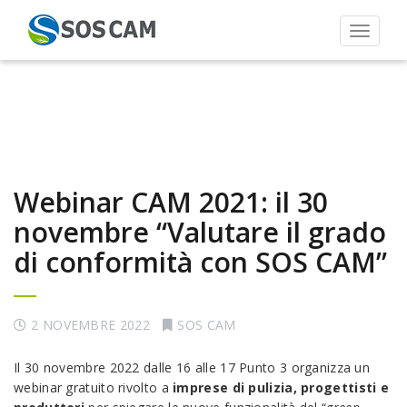
Toggle 
Webinar CAM 2021: il 30
novembre “Valutare il grado
di conformità con SOS CAM”
2 NOVEMBRE 2022
SOS CAM
Il 30 novembre 2022 dalle 16 alle 17 Punto 3 organizza un
webinar gratuito rivolto a
imprese di pulizia, progettisti
e